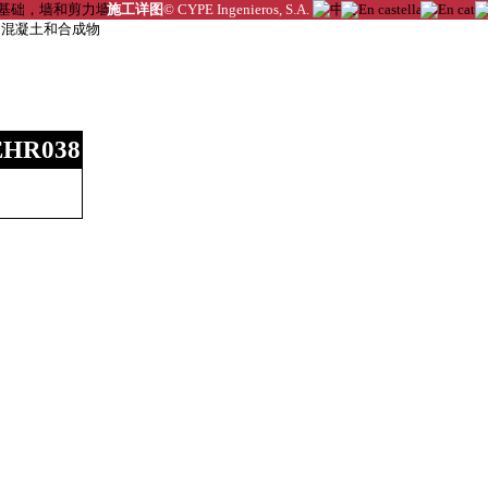
施工详图
© CYPE Ingenieros, S.A.
EHR038